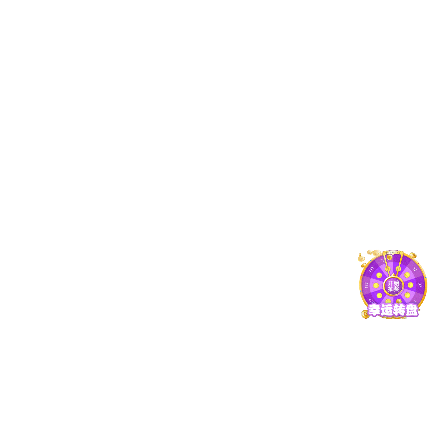
变得更加顺利。
3、强大的领导能力
除了个人技术外，兰德尔还特别提到苏姆所展现出来的领导
潜质。在场上，他不仅关注自己的表现，还会时常鼓励身边
的小伙伴们。作为一个年轻的新秀，这样积极向上的态度显
然令人印象深刻，同时也赋予了团队更多动力。
例如，在一次落后的比赛中，当队伍士气低落时，是苏姆站
出来激励大家。他用高昂的话语鼓舞士气，并以身作则，全
力以赴投入每一个回合。这种带动作用及时唤醒了全队，让
他们重新找回斗志，将比分追平并最终逆转获胜。
此外，在赛季进行过程中，我们看到越来越多年轻球员向他
请教问题。从如何处理压力到如何调整心态，他们都愿意倾
听他的建议。这表明，不仅是场上的表现令人信服，更重要