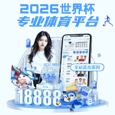
注册入口
J9九游唯一官方
· 体育观看
更便捷
连接你的赛事视野，打造球迷专属的数字主场。
j9九游唯
一官方网页版
提供多终端支持、高清视频、 实时比分与赛
事推荐，让你随时随地畅享体育内容。
网页端入口