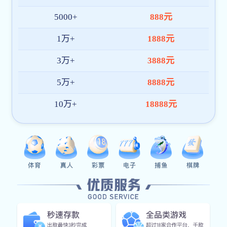
出色的个人技术，还拥有很强的适应能力。这种才能使得他
能够在比赛中胜任多个位置，为球队提供灵活性。在现代篮
球中，能够进行多位置轮换是极其重要的一项技能，而苏姆
正好符合这一标准。
此外，兰德尔指出，苏姆在进攻端可以承担不同角色，无论
是得分后卫还是小前锋，他都能找到自己的位置并发挥作
用。这种灵活性让教练组可以根据对手情况制定不同战术，
从而提高了整体竞争力。因此，在关键时刻，教练能够依靠
苏姆来执行各种战术安排，使比赛更具变数和不可预测性。
同时，在防守方面，兰德尔也强调了苏姆的重要性。他不仅
身体素质出众，而且具备良好的防守意识和判断能力。在面
对不同类型的攻击者时，他能够快速做出反应，有效地限制
对手得分。这使得整个球队在防守端更加稳固，提高了防守
效率。