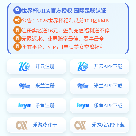
下载APP
兰德尔赞道苏姆多才多艺融入球队过程
顺畅无阻
2026-06-04 12:36
阅读 76 次