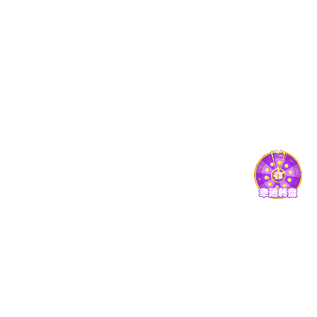
作为一位曾经叱诧风云的NBA巨星，麦迪本人也是经历过许
多起伏。他曾多次被认为是天赋异禀，但同时也面对过伤病
困扰和职业生涯低谷。然而，他始终保持着坚定信念，相信
自己具备超越常人的潜力，这种自信推动他不断追求卓越。
经过多年拼搏后，他成功塑造了一位全能型球员形象，不仅
以高超技艺闻名，还凭借关键时刻冷静果敢赢得了无数荣
誉。在这样的背景下，他再次站出来支持年轻球员，无疑体
现了他对未来篮球发展的乐观态度和责任感。
同时，自信心对于任何运动员来说都是极为重要的一环。正
如麦迪所言，如果有机会，他同样相信自己可以创造辉煌。
这种积极向上的态度，对于年轻一代球员尤其重要，因为他
们需要树立榜样，以此激励自身成长。
4、未来篮球的发展趋势