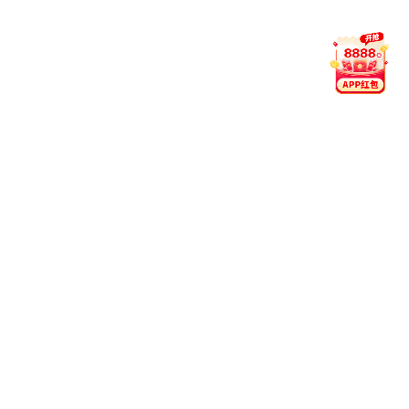
综合来看，麦迪对阿德巴约83分表现给予肯定，不仅反映出
对于当今篮球发展的认同，更是对年轻一代勇于突破自我的
鼓励。从阿德巴约个人成就，到整个NBA发展历程，再到运
动员心理素质的重要性，可以看出，自信与努力永远是成就
伟大事业的不二法门。同时，我们期待未来会有更多传奇故
事在赛场上书写，与此同时，这也是对所有热爱篮球人士的
一种激励，让他们继续追寻梦想，为这项运动贡献力量。
No matter how the trends evolve, basketball will always
be一个充满激情与竞争的平台。而那些敢于突破自我、不懈
追求卓越的人，将永远铭记在人们心中。希望每个热爱这一
运动的人，都能像麦迪和阿德巴约一样，用行动证明自己的
价值，共同推动这项伟大事业向前发展！
分享到：